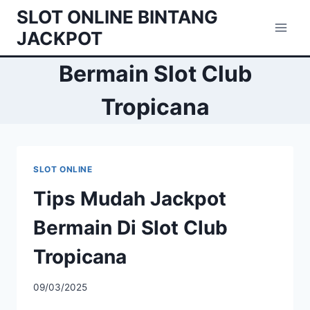
Skip
SLOT ONLINE BINTANG
to
JACKPOT
content
Bermain Slot Club
Tropicana
SLOT ONLINE
Tips Mudah Jackpot
Bermain Di Slot Club
Tropicana
09/03/2025