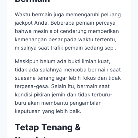
Waktu bermain juga memengaruhi peluang
jackpot Anda. Beberapa pemain percaya
bahwa mesin slot cenderung memberikan
kemenangan besar pada waktu tertentu,
misalnya saat trafik pemain sedang sepi.
Meskipun belum ada bukti ilmiah kuat,
tidak ada salahnya mencoba bermain saat
suasana tenang agar lebih fokus dan tidak
tergesa-gesa. Selain itu, bermain saat
kondisi pikiran jernih dan tidak terburu-
buru akan membantu pengambilan
keputusan yang lebih baik.
Tetap Tenang &