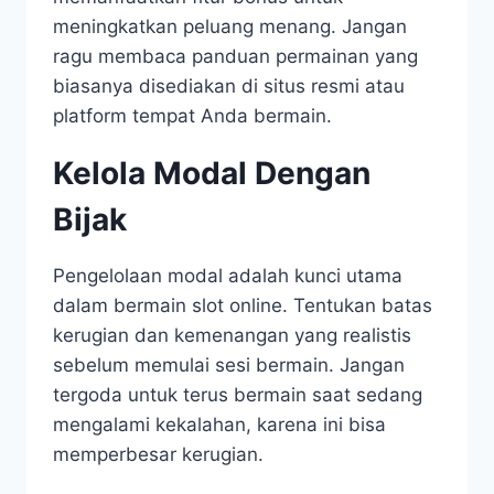
meningkatkan peluang menang. Jangan
ragu membaca panduan permainan yang
biasanya disediakan di situs resmi atau
platform tempat Anda bermain.
Kelola Modal Dengan
Bijak
Pengelolaan modal adalah kunci utama
dalam bermain slot online. Tentukan batas
kerugian dan kemenangan yang realistis
sebelum memulai sesi bermain. Jangan
tergoda untuk terus bermain saat sedang
mengalami kekalahan, karena ini bisa
memperbesar kerugian.