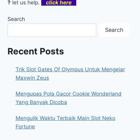
?
let us help.
click here
Search
Search
Recent Posts
Trik Slot Gates Of Olympus Untuk Mengejar
Maxwin Zeus
Mengupas Pola Gacor Cookie Wonderland
Yang Banyak Dicoba
Mengulik Waktu Terbaik Main Slot Neko
Fortune