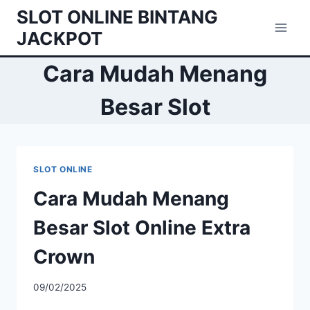
Skip
SLOT ONLINE BINTANG
to
JACKPOT
content
Cara Mudah Menang
Besar Slot
SLOT ONLINE
Cara Mudah Menang
Besar Slot Online Extra
Crown
09/02/2025