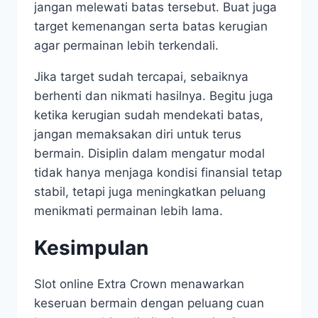
jangan melewati batas tersebut. Buat juga
target kemenangan serta batas kerugian
agar permainan lebih terkendali.
Jika target sudah tercapai, sebaiknya
berhenti dan nikmati hasilnya. Begitu juga
ketika kerugian sudah mendekati batas,
jangan memaksakan diri untuk terus
bermain. Disiplin dalam mengatur modal
tidak hanya menjaga kondisi finansial tetap
stabil, tetapi juga meningkatkan peluang
menikmati permainan lebih lama.
Kesimpulan
Slot online Extra Crown menawarkan
keseruan bermain dengan peluang cuan