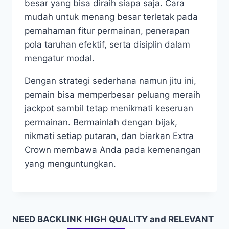
besar yang bisa diraih siapa saja. Cara
mudah untuk menang besar terletak pada
pemahaman fitur permainan, penerapan
pola taruhan efektif, serta disiplin dalam
mengatur modal.
Dengan strategi sederhana namun jitu ini,
pemain bisa memperbesar peluang meraih
jackpot sambil tetap menikmati keseruan
permainan. Bermainlah dengan bijak,
nikmati setiap putaran, dan biarkan Extra
Crown membawa Anda pada kemenangan
yang menguntungkan.
NEED BACKLINK HIGH QUALITY and RELEVANT