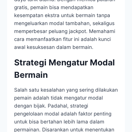
gratis, pemain bisa mendapatkan
kesempatan ekstra untuk bermain tanpa
mengeluarkan modal tambahan, sekaligus
memperbesar peluang jackpot. Memahami
cara memanfaatkan fitur ini adalah kunci
awal kesuksesan dalam bermain.
Strategi Mengatur Modal
Bermain
Salah satu kesalahan yang sering dilakukan
pemain adalah tidak mengatur modal
dengan bijak. Padahal, strategi
pengelolaan modal adalah faktor penting
untuk bisa bertahan lebih lama dalam
permainan. Disarankan untuk menentukan