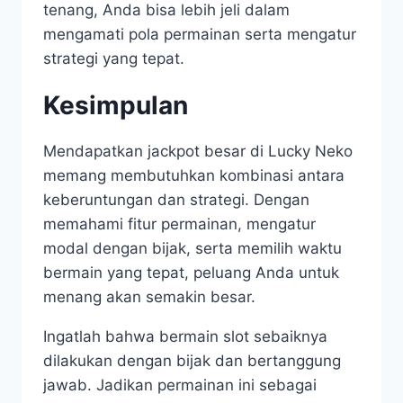
tenang, Anda bisa lebih jeli dalam
mengamati pola permainan serta mengatur
strategi yang tepat.
Kesimpulan
Mendapatkan jackpot besar di Lucky Neko
memang membutuhkan kombinasi antara
keberuntungan dan strategi. Dengan
memahami fitur permainan, mengatur
modal dengan bijak, serta memilih waktu
bermain yang tepat, peluang Anda untuk
menang akan semakin besar.
Ingatlah bahwa bermain slot sebaiknya
dilakukan dengan bijak dan bertanggung
jawab. Jadikan permainan ini sebagai