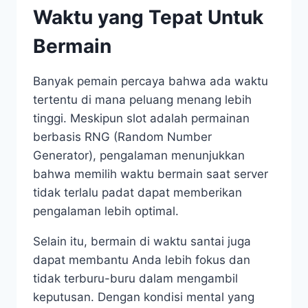
Waktu yang Tepat Untuk
Bermain
Banyak pemain percaya bahwa ada waktu
tertentu di mana peluang menang lebih
tinggi. Meskipun slot adalah permainan
berbasis RNG (Random Number
Generator), pengalaman menunjukkan
bahwa memilih waktu bermain saat server
tidak terlalu padat dapat memberikan
pengalaman lebih optimal.
Selain itu, bermain di waktu santai juga
dapat membantu Anda lebih fokus dan
tidak terburu-buru dalam mengambil
keputusan. Dengan kondisi mental yang