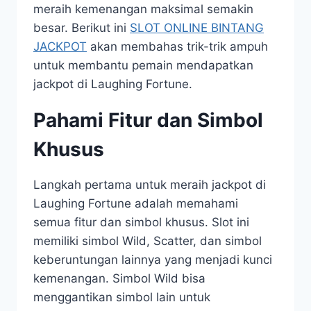
meraih kemenangan maksimal semakin
besar. Berikut ini
SLOT ONLINE BINTANG
JACKPOT
akan membahas trik-trik ampuh
untuk membantu pemain mendapatkan
jackpot di Laughing Fortune.
Pahami Fitur dan Simbol
Khusus
Langkah pertama untuk meraih jackpot di
Laughing Fortune adalah memahami
semua fitur dan simbol khusus. Slot ini
memiliki simbol Wild, Scatter, dan simbol
keberuntungan lainnya yang menjadi kunci
kemenangan. Simbol Wild bisa
menggantikan simbol lain untuk