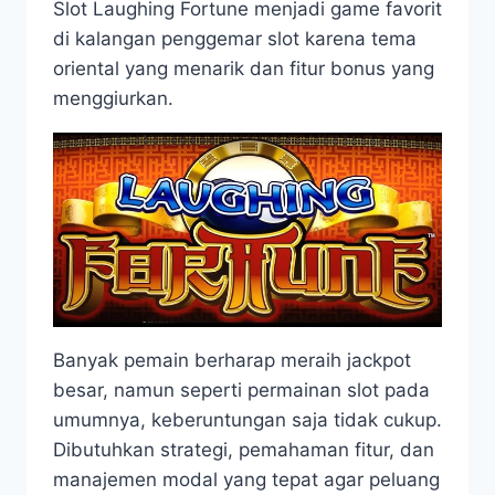
Slot Laughing Fortune menjadi game favorit
di kalangan penggemar slot karena tema
oriental yang menarik dan fitur bonus yang
menggiurkan.
Banyak pemain berharap meraih jackpot
besar, namun seperti permainan slot pada
umumnya, keberuntungan saja tidak cukup.
Dibutuhkan strategi, pemahaman fitur, dan
manajemen modal yang tepat agar peluang