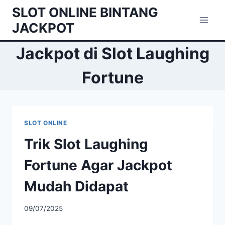
Skip
SLOT ONLINE BINTANG
to
JACKPOT
content
Jackpot di Slot Laughing
Fortune
SLOT ONLINE
Trik Slot Laughing
Fortune Agar Jackpot
Mudah Didapat
09/07/2025