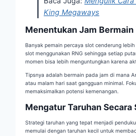
Baca Juga:
Mengulik Cara 
King Megaways
Menentukan Jam Bermain 
Banyak pemain percaya slot cenderung lebih 
slot menggunakan RNG sehingga setiap put
momen bisa lebih menguntungkan karena akt
Tipsnya adalah bermain pada jam di mana An
atau malam hari saat gangguan minimal. F
memaksimalkan potensi kemenangan.
Mengatur Taruhan Secara 
Strategi taruhan yang tepat menjadi penduk
memulai dengan taruhan kecil untuk membac