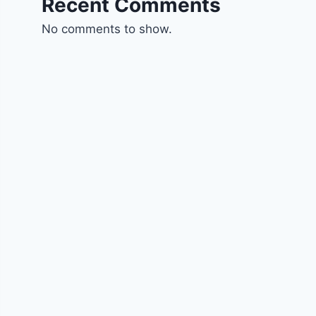
Recent Comments
No comments to show.