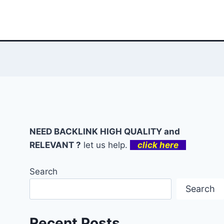
NEED BACKLINK HIGH QUALITY and
RELEVANT ?
let us help.
click here
Search
Search
Recent Posts