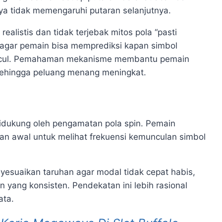
a tidak memengaruhi putaran selanjutnya.
alistis dan tidak terjebak mitos pola “pasti
 agar pemain bisa memprediksi kapan simbol
uncul. Pemahaman mekanisme membantu pemain
sehingga peluang menang meningkat.
idukung oleh pengamatan pola spin. Pemain
n awal untuk melihat frekuensi kemunculan simbol
esuaikan taruhan agar modal tidak cepat habis,
ang konsisten. Pendekatan ini lebih rasional
ata.