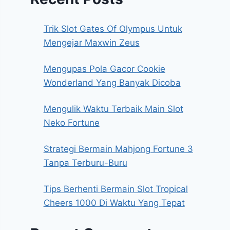
Trik Slot Gates Of Olympus Untuk
Mengejar Maxwin Zeus
Mengupas Pola Gacor Cookie
Wonderland Yang Banyak Dicoba
Mengulik Waktu Terbaik Main Slot
Neko Fortune
Strategi Bermain Mahjong Fortune 3
Tanpa Terburu-Buru
Tips Berhenti Bermain Slot Tropical
Cheers 1000 Di Waktu Yang Tepat