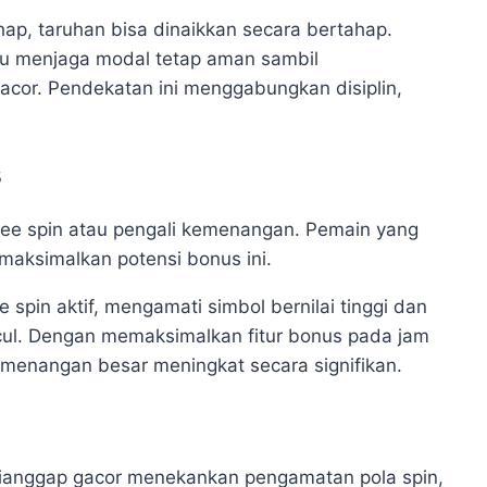
ap, taruhan bisa dinaikkan secara bertahap.
u menjaga modal tetap aman sambil
cor. Pendekatan ini menggabungkan disiplin,
s
 free spin atau pengali kemenangan. Pemain yang
aksimalkan potensi bonus ini.
 spin aktif, mengamati simbol bernilai tinggi dan
cul. Dengan memaksimalkan fitur bonus pada jam
emenangan besar meningkat secara signifikan.
 dianggap gacor menekankan pengamatan pola spin,