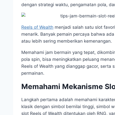
dengan strategi waktu, pengamatan pola, da
Reels of Wealth
menjadi salah satu slot favo
menarik. Banyak pemain percaya bahwa ada j
atau lebih sering memberikan kemenangan.
Memahami jam bermain yang tepat, dikombin
pola spin, bisa meningkatkan peluang menang
Reels of Wealth yang dianggap gacor, serta 
permainan.
Memahami Mekanisme Slot
Langkah pertama adalah memahami karakter sl
klasik dengan simbol bernilai tinggi, simbol w
slot Reels of Wealth ditentukan oleh RNG, y