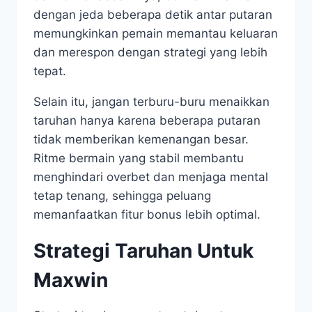
dengan jeda beberapa detik antar putaran
memungkinkan pemain memantau keluaran
dan merespon dengan strategi yang lebih
tepat.
Selain itu, jangan terburu-buru menaikkan
taruhan hanya karena beberapa putaran
tidak memberikan kemenangan besar.
Ritme bermain yang stabil membantu
menghindari overbet dan menjaga mental
tetap tenang, sehingga peluang
memanfaatkan fitur bonus lebih optimal.
Strategi Taruhan Untuk
Maxwin