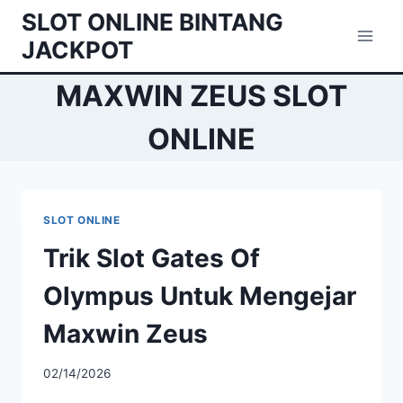
Skip
SLOT ONLINE BINTANG
to
JACKPOT
content
MAXWIN ZEUS SLOT
ONLINE
SLOT ONLINE
Trik Slot Gates Of
Olympus Untuk Mengejar
Maxwin Zeus
02/14/2026