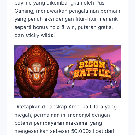
payline yang dikembangkan oleh Push
Gaming, menawarkan pengalaman bermain
yang penuh aksi dengan fitur-fitur menarik
seperti bonus hold & win, putaran gratis,
dan sticky wilds.
​Ditetapkan di lanskap Amerika Utara yang
megah, permainan ini menonjol dengan
potensi pembayaran maksimal yang
mengesankan sebesar 50.000x lipat dari