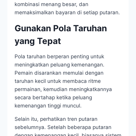
kombinasi menang besar, dan
memaksimalkan bayaran di setiap putaran.
Gunakan Pola Taruhan
yang Tepat
Pola taruhan berperan penting untuk
meningkatkan peluang kemenangan.
Pemain disarankan memulai dengan
taruhan kecil untuk membaca ritme
permainan, kemudian meningkatkannya
secara bertahap ketika peluang
kemenangan tinggi muncul.
Selain itu, perhatikan tren putaran
sebelumnya. Setelah beberapa putaran
dengan kemenangan kecil, biasanya sistem