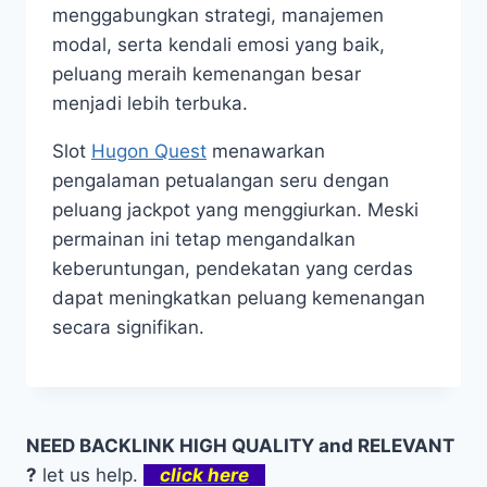
menggabungkan strategi, manajemen
modal, serta kendali emosi yang baik,
peluang meraih kemenangan besar
menjadi lebih terbuka.
Slot
Hugon Quest
menawarkan
pengalaman petualangan seru dengan
peluang jackpot yang menggiurkan. Meski
permainan ini tetap mengandalkan
keberuntungan, pendekatan yang cerdas
dapat meningkatkan peluang kemenangan
secara signifikan.
NEED BACKLINK HIGH QUALITY and RELEVANT
?
let us help.
click here