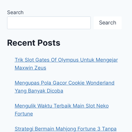
Search
Search
Recent Posts
Trik Slot Gates Of Olympus Untuk Mengejar
Maxwin Zeus
Mengupas Pola Gacor Cookie Wonderland
Yang Banyak Dicoba
Mengulik Waktu Terbaik Main Slot Neko
Fortune
Strategi Bermain Mahjong Fortune 3 Tanpa