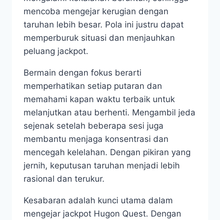
mencoba mengejar kerugian dengan
taruhan lebih besar. Pola ini justru dapat
memperburuk situasi dan menjauhkan
peluang jackpot.
Bermain dengan fokus berarti
memperhatikan setiap putaran dan
memahami kapan waktu terbaik untuk
melanjutkan atau berhenti. Mengambil jeda
sejenak setelah beberapa sesi juga
membantu menjaga konsentrasi dan
mencegah kelelahan. Dengan pikiran yang
jernih, keputusan taruhan menjadi lebih
rasional dan terukur.
Kesabaran adalah kunci utama dalam
mengejar jackpot Hugon Quest. Dengan