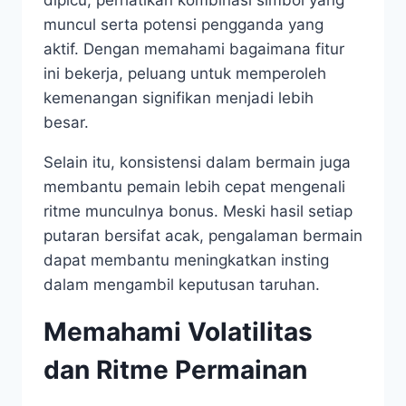
dipicu, perhatikan kombinasi simbol yang
muncul serta potensi pengganda yang
aktif. Dengan memahami bagaimana fitur
ini bekerja, peluang untuk memperoleh
kemenangan signifikan menjadi lebih
besar.
Selain itu, konsistensi dalam bermain juga
membantu pemain lebih cepat mengenali
ritme munculnya bonus. Meski hasil setiap
putaran bersifat acak, pengalaman bermain
dapat membantu meningkatkan insting
dalam mengambil keputusan taruhan.
Memahami Volatilitas
dan Ritme Permainan