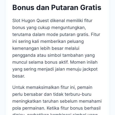
Bonus dan Putaran Gratis
Slot Hugon Quest dikenal memiliki fitur
bonus yang cukup menguntungkan,
terutama dalam mode putaran gratis. Fitur
ini sering kali memberikan peluang
kemenangan lebih besar melalui
pengganda atau simbol tambahan yang
muncul selama bonus aktif. Momen inilah
yang sering menjadi jalan menuju jackpot
besar.
Untuk memaksimalkan fitur ini, pemain
perlu bersabar dan tidak terburu-buru
meningkatkan taruhan sebelum memahami
pola permainan. Ketika fitur bonus berhasil