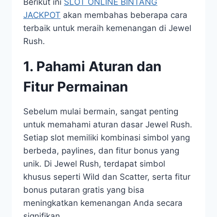
Berikut ini
SLOT ONLINE BINTANG
JACKPOT
akan membahas beberapa cara
terbaik untuk meraih kemenangan di Jewel
Rush.
1. Pahami Aturan dan
Fitur Permainan
Sebelum mulai bermain, sangat penting
untuk memahami aturan dasar Jewel Rush.
Setiap slot memiliki kombinasi simbol yang
berbeda, paylines, dan fitur bonus yang
unik. Di Jewel Rush, terdapat simbol
khusus seperti Wild dan Scatter, serta fitur
bonus putaran gratis yang bisa
meningkatkan kemenangan Anda secara
signifikan.