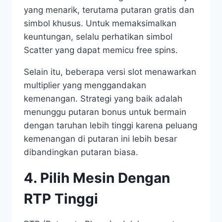
yang menarik, terutama putaran gratis dan
simbol khusus. Untuk memaksimalkan
keuntungan, selalu perhatikan simbol
Scatter yang dapat memicu free spins.
Selain itu, beberapa versi slot menawarkan
multiplier yang menggandakan
kemenangan. Strategi yang baik adalah
menunggu putaran bonus untuk bermain
dengan taruhan lebih tinggi karena peluang
kemenangan di putaran ini lebih besar
dibandingkan putaran biasa.
4. Pilih Mesin Dengan
RTP Tinggi