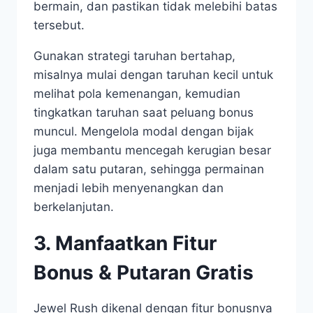
bermain, dan pastikan tidak melebihi batas
tersebut.
Gunakan strategi taruhan bertahap,
misalnya mulai dengan taruhan kecil untuk
melihat pola kemenangan, kemudian
tingkatkan taruhan saat peluang bonus
muncul. Mengelola modal dengan bijak
juga membantu mencegah kerugian besar
dalam satu putaran, sehingga permainan
menjadi lebih menyenangkan dan
berkelanjutan.
3. Manfaatkan Fitur
Bonus & Putaran Gratis
Jewel Rush dikenal dengan fitur bonusnya