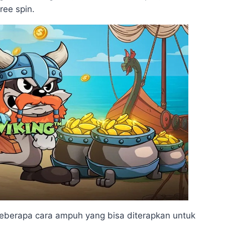
ree spin.
beberapa cara ampuh yang bisa diterapkan untuk