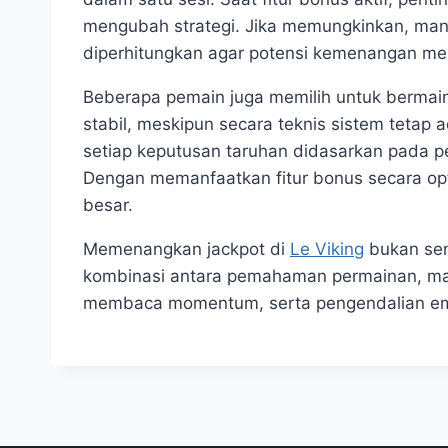
mengubah strategi. Jika memungkinkan, man
diperhitungkan agar potensi kemenangan meni
Beberapa pemain juga memilih untuk bermain
stabil, meskipun secara teknis sistem tetap
setiap keputusan taruhan didasarkan pada p
Dengan memanfaatkan fitur bonus secara opt
besar.
Memenangkan jackpot di
Le Viking
bukan sem
kombinasi antara pemahaman permainan, ma
membaca momentum, serta pengendalian emo