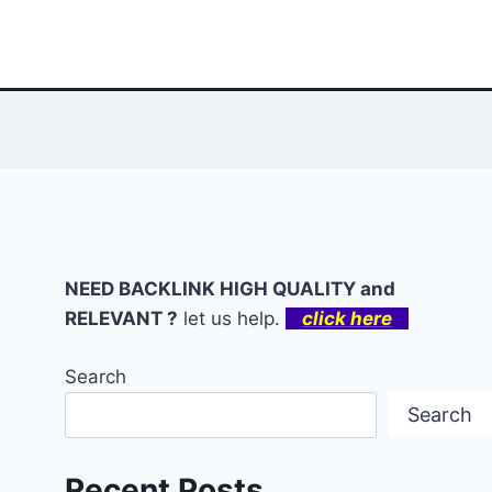
NEED BACKLINK HIGH QUALITY and
RELEVANT ?
let us help.
click here
Search
Search
Recent Posts