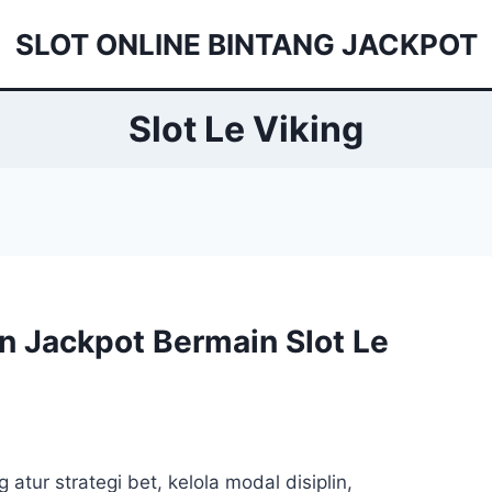
SLOT ONLINE BINTANG JACKPOT
Slot Le Viking
Jackpot Bermain Slot Le
tur strategi bet, kelola modal disiplin,