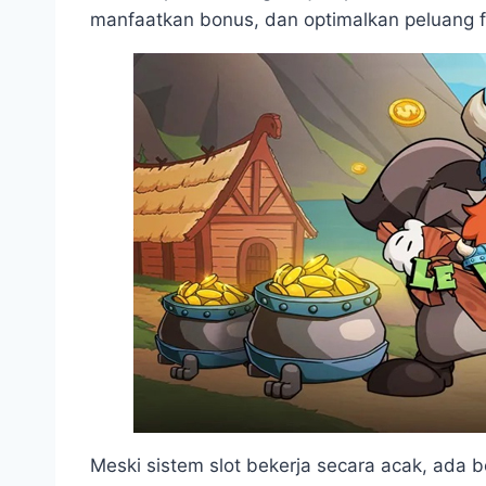
manfaatkan bonus, dan optimalkan peluang f
Meski sistem slot bekerja secara acak, ada 