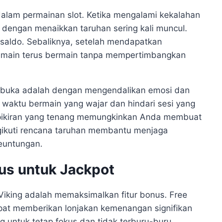
alam permainan slot. Ketika mengalami kekalahan
 dengan menaikkan taruhan sering kali muncul.
 saldo. Sebaliknya, setelah mendapatkan
emain terus bermain tanpa mempertimbangkan
erbuka adalah dengan mengendalikan emosi dan
n waktu bermain yang wajar dan hindari sesi yang
n pikiran yang tenang memungkinkan Anda membuat
ngikuti rencana taruhan membantu menjaga
euntungan.
us untuk Jackpot
 Viking adalah memaksimalkan fitur bonus. Free
apat memberikan lonjakan kemenangan signifikan
ing untuk tetap fokus dan tidak terburu-buru