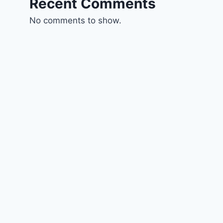
Recent Comments
No comments to show.