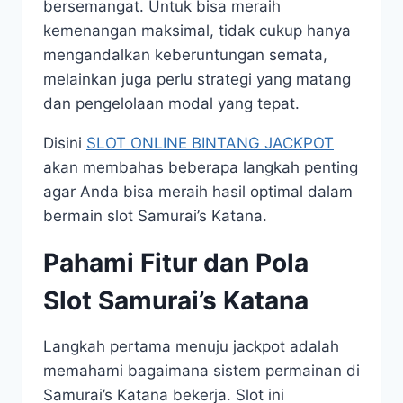
bersemangat. Untuk bisa meraih
kemenangan maksimal, tidak cukup hanya
mengandalkan keberuntungan semata,
melainkan juga perlu strategi yang matang
dan pengelolaan modal yang tepat.
Disini
SLOT ONLINE BINTANG JACKPOT
akan membahas beberapa langkah penting
agar Anda bisa meraih hasil optimal dalam
bermain slot Samurai’s Katana.
Pahami Fitur dan Pola
Slot Samurai’s Katana
Langkah pertama menuju jackpot adalah
memahami bagaimana sistem permainan di
Samurai’s Katana bekerja. Slot ini