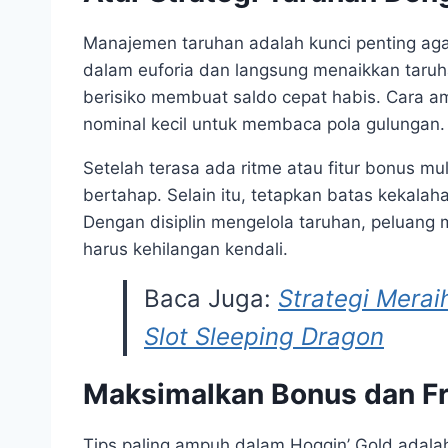
Manajemen taruhan adalah kunci penting agar
dalam euforia dan langsung menaikkan taruha
berisiko membuat saldo cepat habis. Cara 
nominal kecil untuk membaca pola gulungan.
Setelah terasa ada ritme atau fitur bonus mul
bertahap. Selain itu, tetapkan batas kekalaha
Dengan disiplin mengelola taruhan, peluang 
harus kehilangan kendali.
Baca Juga:
Strategi Merai
Slot Sleeping Dragon
Maksimalkan Bonus dan Fr
Tips paling ampuh dalam Hoggin’ Gold adala