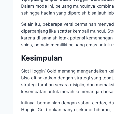
Dalam mode ini, peluang munculnya kombinasi 
sehingga hadiah yang diperoleh bisa jauh leb
Selain itu, beberapa versi permainan menyedia
diperpanjang jika scatter kembali muncul. Str
karena di sanalah letak potensi kemenanga
spins, pemain memiliki peluang emas untuk 
Kesimpulan
Slot Hoggin’ Gold memang mengandalkan k
bisa ditingkatkan dengan strategi yang tep
strategi taruhan secara disiplin, dan memaks
kesempatan untuk meraih kemenangan besar 
Intinya, bermainlah dengan sabar, cerdas, d
Hoggin’ Gold bukan hanya sekadar hiburan, 