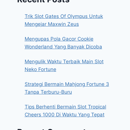
Trik Slot Gates Of Olympus Untuk
Mengejar Maxwin Zeus
Mengupas Pola Gacor Cookie
Wonderland Yang Banyak Dicoba
Mengulik Waktu Terbaik Main Slot
Neko Fortune
Strategi Bermain Mahjong Fortune 3
Tanpa Terburu-Buru
Tips Berhenti Bermain Slot Tropical
Cheers 1000 Di Waktu Yang Tepat