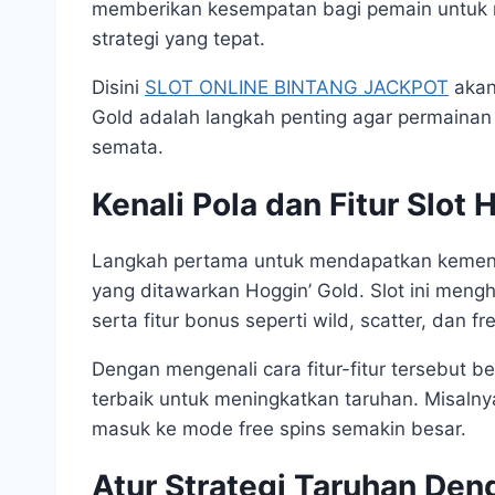
memberikan kesempatan bagi pemain untuk 
strategi yang tepat.
Disini
SLOT ONLINE BINTANG JACKPOT
akan
Gold adalah langkah penting agar permaina
semata.
Kenali Pola dan Fitur Slot 
Langkah pertama untuk mendapatkan kemena
yang ditawarkan Hoggin’ Gold. Slot ini meng
serta fitur bonus seperti wild, scatter, dan
Dengan mengenali cara fitur-fitur tersebut 
terbaik untuk meningkatkan taruhan. Misalnya
masuk ke mode free spins semakin besar.
Atur Strategi Taruhan Deng