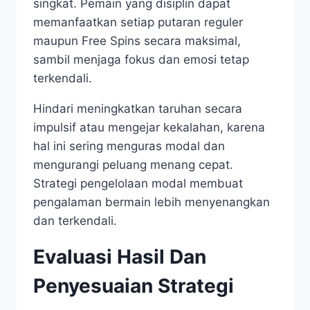
singkat. Pemain yang disiplin dapat
memanfaatkan setiap putaran reguler
maupun Free Spins secara maksimal,
sambil menjaga fokus dan emosi tetap
terkendali.
Hindari meningkatkan taruhan secara
impulsif atau mengejar kekalahan, karena
hal ini sering menguras modal dan
mengurangi peluang menang cepat.
Strategi pengelolaan modal membuat
pengalaman bermain lebih menyenangkan
dan terkendali.
Evaluasi Hasil Dan
Penyesuaian Strategi