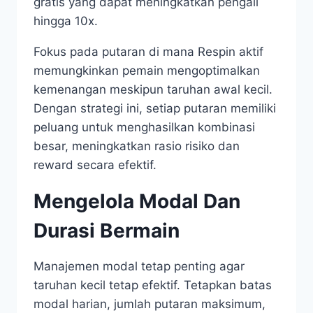
gratis yang dapat meningkatkan pengali
hingga 10x.
Fokus pada putaran di mana Respin aktif
memungkinkan pemain mengoptimalkan
kemenangan meskipun taruhan awal kecil.
Dengan strategi ini, setiap putaran memiliki
peluang untuk menghasilkan kombinasi
besar, meningkatkan rasio risiko dan
reward secara efektif.
Mengelola Modal Dan
Durasi Bermain
Manajemen modal tetap penting agar
taruhan kecil tetap efektif. Tetapkan batas
modal harian, jumlah putaran maksimum,