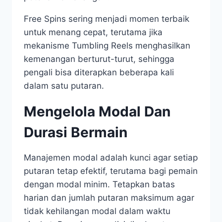
Free Spins sering menjadi momen terbaik
untuk menang cepat, terutama jika
mekanisme Tumbling Reels menghasilkan
kemenangan berturut-turut, sehingga
pengali bisa diterapkan beberapa kali
dalam satu putaran.
Mengelola Modal Dan
Durasi Bermain
Manajemen modal adalah kunci agar setiap
putaran tetap efektif, terutama bagi pemain
dengan modal minim. Tetapkan batas
harian dan jumlah putaran maksimum agar
tidak kehilangan modal dalam waktu