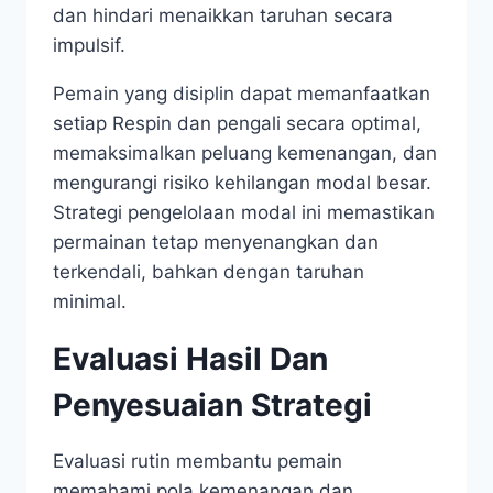
dan hindari menaikkan taruhan secara
impulsif.
Pemain yang disiplin dapat memanfaatkan
setiap Respin dan pengali secara optimal,
memaksimalkan peluang kemenangan, dan
mengurangi risiko kehilangan modal besar.
Strategi pengelolaan modal ini memastikan
permainan tetap menyenangkan dan
terkendali, bahkan dengan taruhan
minimal.
Evaluasi Hasil Dan
Penyesuaian Strategi
Evaluasi rutin membantu pemain
memahami pola kemenangan dan