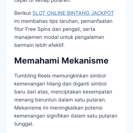
cepat di setiap putaran.
Berikut
SLOT ONLINE BINTANG JACKPOT
ini membahas tips taruhan, pemanfaatan
fitur Free Spins dan pengali, serta
manajemen modal untuk pengalaman
bermain lebih efektif.
Memahami Mekanisme
Tumbling Reels memungkinkan simbol
kemenangan hilang dan diganti simbol
baru dari atas, menciptakan kesempatan
menang beruntun dalam satu putaran.
Mekanisme ini meningkatkan potensi
kemenangan signifikan dalam satu putaran
tunggal.