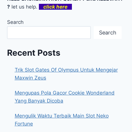
?
let us help.
click here
Search
Search
Recent Posts
Trik Slot Gates Of Olympus Untuk Mengejar
Maxwin Zeus
Mengupas Pola Gacor Cookie Wonderland
Yang Banyak Dicoba
Mengulik Waktu Terbaik Main Slot Neko
Fortune