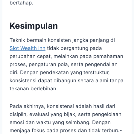
bertahap.
Kesimpulan
Teknik bermain konsisten jangka panjang di
Slot Wealth Inn
tidak bergantung pada
perubahan cepat, melainkan pada pemahaman
proses, pengaturan pola, serta pengendalian
diri. Dengan pendekatan yang terstruktur,
konsistensi dapat dibangun secara alami tanpa
tekanan berlebihan.
Pada akhirnya, konsistensi adalah hasil dari
disiplin, evaluasi yang bijak, serta pengelolaan
emosi dan waktu yang seimbang. Dengan
menjaga fokus pada proses dan tidak terburu-