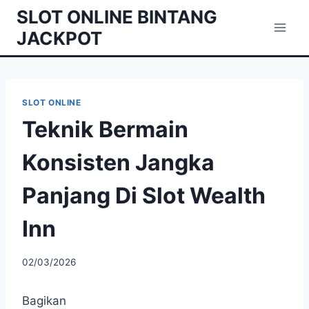
Skip
SLOT ONLINE BINTANG
to
JACKPOT
content
SLOT ONLINE
Teknik Bermain
Konsisten Jangka
Panjang Di Slot Wealth
Inn
02/03/2026
Bagikan